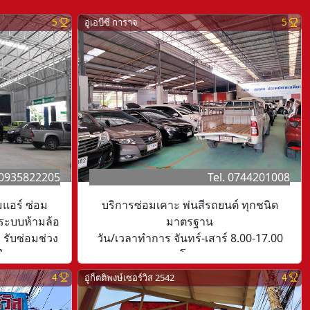
5
อู่เอบีซี การาจ
5
 0935822205
Tel. 0744201008
มแอร์ ซ่อม
บริการซ่อมเคาะ พ่นสีรถยนต์ ทุกชนิด
 ระบบห้ามล้อ
มาตรฐาน
 รับซ่อมช่วง
วัน/เวลาทำการ จันทร์-เสาร์ 8.00-17.00
าร ในและนอก
โมง
ตรวจเช็คระยะ
4
อู่กิตติพงษ์เซอร์วิส 2542
4
เตอรี่
าร์ 08:15-