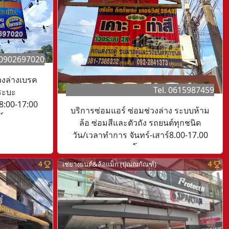
 0902697020
วงล่างเบรค
Tel. 0615987459
ระบะ
 8:00-17:00
บริการซ่อมแอร์ ซ่อมช่วงล่าง ระบบห้าม
์
ล้อ ซ่อมสีและตัวถัง รถยนต์ทุกชนิด
วัน/เวลาทำการ จันทร์-เสาร์8.00-17.00
โมง
4
เช่ยางยนต์&ล้อแม็ก (ปุณณกัณฑ์)
4