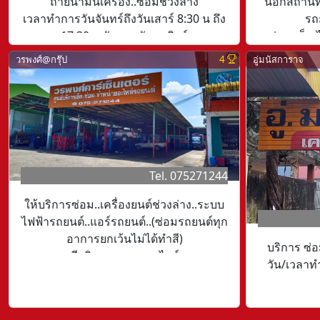
ถ่ายน้ำมันเครื่อง..ซ่อมช่วงล่าง
นอกสถานที่
เวลาทำการวันจันทร์ถึงวันเสาร์ 8:30 น ถึง
รถ
17:30 น วันหยุดวันอาทิตย์
ซ่อม เช็ค
อุตสาหกรร
วรพงศ์@กรุ๊ป
4
อู่มนัสการาจ
เว
Tel. 075271244
ให้บริการซ่อม..เครื่องยนต์ช่วงล่าง..ระบบ
ไฟฟ้ารถยนต์..แอร์รถยนต์..(ซ่อมรถยนต์ทุก
อาการยกเว้นไม่ได้ทำสี)
บริการ ซ่อ
มีบริการรถยกรถสไลด์
วัน/เวลาทำ
เปิดบริการจันทร์ถึงศุกร์เวลา 8:00-17:00 น
วันหยุดหยุดวันอาทิตย์และวันนักขัตฤกษ์