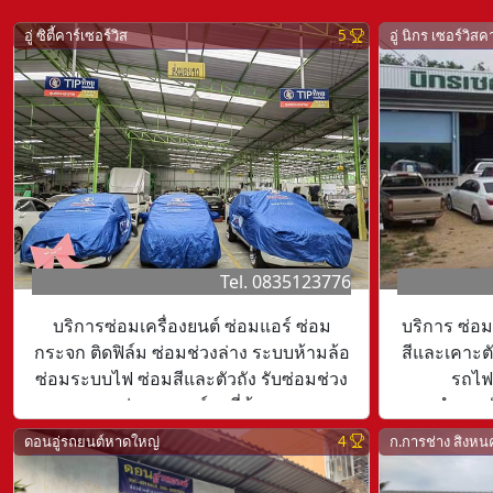
อู่ ซิตี้คาร์เซอร์วิส
5
อู่ นิกร เซอร์วิสค
Tel. 0835123776
บริการซ่อมเครื่องยนต์ ซ่อมแอร์ ซ่อม
บริการ ซ่อม
กระจก ติดฟิล์ม ซ่อมช่วงล่าง ระบบห้ามล้อ
สีและเคาะต
ซ่อมระบบไฟ ซ่อมสีและตัวถัง รับซ่อมช่วง
รถไฟ
ล่าง รถยนต์ทุกยี่ห้อ
เวลาทำการวั
เวลาทำการวันจันทร์-วันเสาร์ 08:15-17:15
ดอนอู่รถยนต์หาดใหญ่
4
ก.การช่าง สิงหน