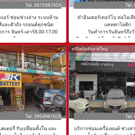
Tel. 0615987459
Tel.
แอร์ ซ่อมช่วงล่าง ระบบห้าม
ทำอินเตอร์เทอร์โบ ท่อไอเสีย
สีและตัวถัง รถยนต์ทุกชนิด
แคทตาไลติก
การ จันทร์-เสาร์8.00-17.00
วันทำการวันจันทร์ถึงวั
โมง
เปิดบริการ 8 โมงเช้าถึง 5 โม
อาทิตย์
4
คลีนิคนิสสันหาดใหญ่
Tel. 0954961628
Tel.
เตอรี่ รับเปลี่ยนทั้งใน และ
บริการซ่อมเครื่องยนต์ ช่วงล่า