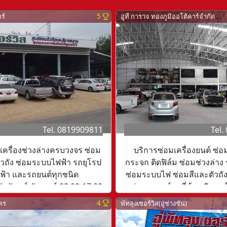
าร์
5
อู่ที การาจ ทองภูมิออโต้คาร์จำกัด
Tel. 0819909811
Tel.
เครื่องช่วงล่างครบวงจร ซ่อม
บริการซ่อมเครื่องยนต์ ซ่อ
ัวถัง ซ่อมระบบไฟฟ้า รถยุโรป
กระจก ติดฟิล์ม ซ่อมช่วงล่าง
ฟ้า และรถยนต์ทุกชนิด
ซ่อมระบบไฟ ซ่อมสีและตัวถัง
นจันทร์-วันเสาร์ 08:00-17:00
ล่าง รถยนต์ทุกยี่ห้อ บริก
สถานที่ ในราคาย่อมเยา รับ
คร
4
พัทลุงเซอร์วิส(อู่ช่างชัน)
รถยนต์พร้อมเปลี่ยนแบต
เวลาทำการวันจันทร์-วันเส