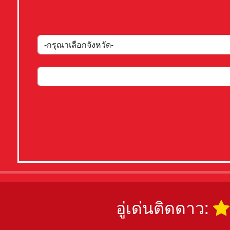
อู่เด่นติดดาว: